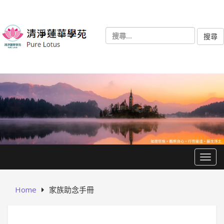
Skip
to
content
搜
尋
關
鍵
字:
Togg
Home
家族助念手冊