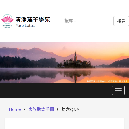
Skip
to
content
搜
尋
關
鍵
字:
Togg
Home
家族助念手冊
助念Q&A