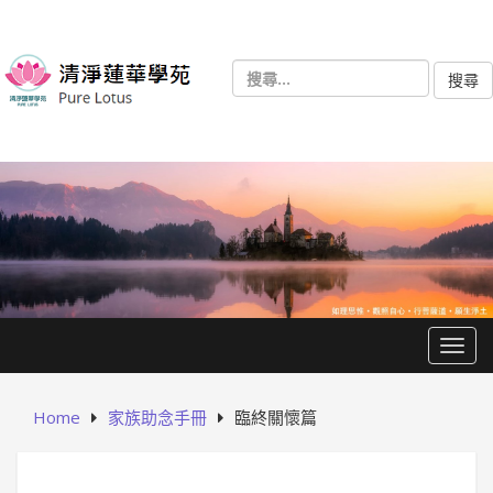
Skip
to
content
搜
尋
關
鍵
字:
Togg
Home
家族助念手冊
臨終關懷篇