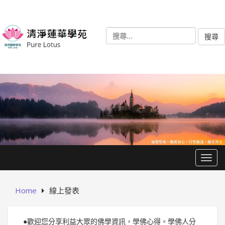
Skip
to
content
搜
尋
關
鍵
字:
Togg
Home
線上發表
●歡迎您分享利益大眾的佛學資訊，學佛心得。學佛人分